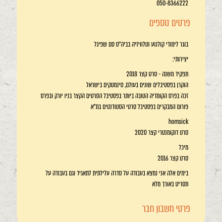
050-8366222
פרטים נוספים
בוגר לימודי קולנוע וטלוויזיה בביה"ס סם שפיגל
יצירותי:
תפקיד משנה - סרט קצר 2018
הוקרן בפסטיבלים שונים בעולם, סינמטקים בישראל
זכה בפרס הקומדיה הטובה ביותר בפסטיבל הסרטים הקצר בניו יורק ובפרס
פורום המבקרים בפסטיבל סרטי הסטודנטים בת"א
homsick
סרט דוקומנטרי קצר 2020
מיכל
סרט קצר 2016
בימים אלה אני נמצא בעבודה על סדרה עלילתית לתאגיד וגם בעבודה על
תסריט באורך מלא
פרטי חשבון חבר