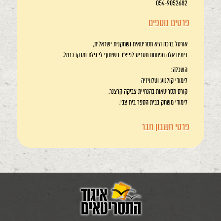
054-9052682
פרטים נוספים
אורטל ברכה היא תסריטאית ושחקנית ישראלית,
בימים אלה מפתחת תסריט לפיצ'ר בשיתוף לי גילת ומרקו כרמל.
השכלה:
לימודי קולנוע וטלוויזיה
קורס תסריטאות בהנחיית צביקה קרצנר.
לימודי משחק בבית הספר בית צבי.
פרטי חשבון חבר