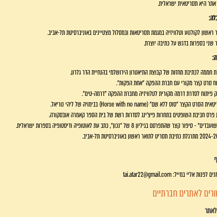
אתר היא תסריטאית ישראלית.
לה:
 ראשון לקולנוע וטלוויזיה במגמת תסריטאות ובמסלול מצטיינים באוניברסיטת תל-אביב.
 שני בספרות בדגש על כתיבה יוצרת.
ה:
ת חממה לכתיבת מחזות של קבוצת התיאטרון הירושלמי בהנחיית הדר גלרון.
ח סרט קצר מקורי עם חברת ההפקה "אחת הפקות".
 פיתוח לסדרת דרמה מקורית לטלוויזיה מחברת ההפקה "דרמה-טים".
 הסרט הקצר "סוס ללא שם" (Horse with no name) בבימויה של ליהי נוריאל.
 פרס חביבת השופטים בתחרות פיצ'ינג לסדרות רשת של בית הספר קאמרה אובסקורה.
ם" - סיפור קצר שהתפרסם בגיליון 8 של "נכון", כתב עת לאוטופיה ודיסטופיה בספרות ישראלית.
בת תסריט לתואר ראשון באוניברסיטת תל-אביב.
ף
נים לפנות אליי במייל:
tai.atar22@gmail.com
ורים לאתרים חברתיים
לאתר