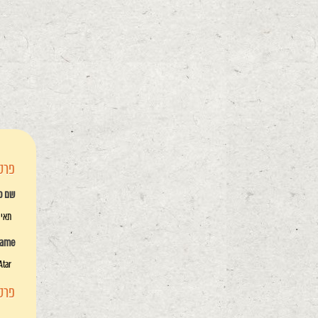
פרטי
שם פ
תאי 
name
Atar
פרטי