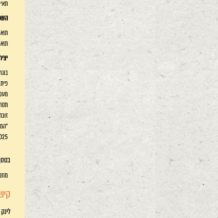
תאי 
השכ
תואר
תואר
יציר
בוגר
פיתו
מענק
תסריטאית
זוכת
"המשועבדי
2024-2025 מתרגלת כתי
בנוס
מוזמ
קיש
לינק 