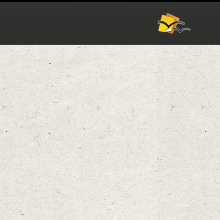
אודות
וורדפרס