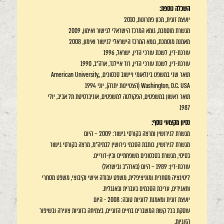
השכלה נוספת:
יועצת זוגית, מכון פתרונות, 2010
מגשרת מוסמכת, גומא המרכז הישראלי לגישור ואימון, 2009
מאמנת מוסמכת, גומא המרכז הישראלי לגישור ואימון, 2008
עורכת-דין, לשכת עורכי הדין, ישראל, 1996
עורכת-דין, לשכת עורכי הדין, רוד איילנד, ארה"ב, 1990
תואר שני במשפט בינלאומי ויישוב סכסוכים, ,American University,
Washington, D.C. USA (הצטיינות יתרה), יוני 1994
תואר ראשון במשפטים, הפקולטה למשפטים, אוניברסיטת תל אביב, יולי
1987
נסיון מקצועי נוסף:
מגשרת לגירושין ומרצה בקורסי גישור: 2009 – היום
מגשרת לגירושין, כותבת הסכמי גירושין לבתיה"מ, מרצה בקורסי גישור
בסיסי, מגשרת בסכסוכים משפחתיים ובין-דוריים.
עורכת-דין: 1989 – היום (בארה"ב ובישראל)
ליטיגציה מסחרית ומוניציפלית, משפט עבודה אישי וקיבוצי, משפט מסחרי
ותאגידים, עריכת הסכמים בעברית ובאנגלית.
יועצת זוגית ומאמנת לזוגיות טובה: 2008 - היום
עוסקת בכל קשת המשברים בחיים הזוגיים, בצמיחה בזוגיות צעירה ובשיפור
הזוגיות.