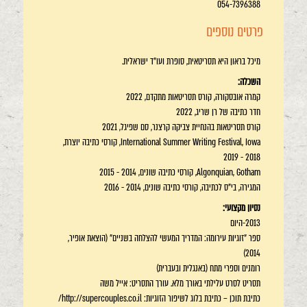
054-7396388
פרטים נוספים
מיכל בראון היא תסריטאית, סופרת ועו"ד ישראלית.
השכלה:
קמרה אובסקורה, קורס תסריטאות מתקדם, 2022
חדר כתיבה של רן שריג, 2022
קורס תסריטאות בהנחיית צביקה קרצנר, סם שפיגל, 2021
International Summer Writing Festival, Iowa, קורסי כתיבה יוצרת,
2018 - 2019
Algonquian, Gotham, קורסי כתיבה שונים, 2014 - 2015
המגירה, בי"ס לכתיבה, קורסי כתיבה שונים, 2014 - 2016
נסיון מקצועי:
2013-היום
ספר "זוגיות עירומה: המדריך המעשי להצלחה בשניים" (הוצאת אופיר,
2014)
רומנים וספרי מתח (באנגלית ובעברית)
תסריט לסרט עלילתי באורך מלא. עורך התסריט: אייל משה
כתיבת תוכן – כתיבת בלוג לשיפור הזוגיות: http://supercouples.co.il/