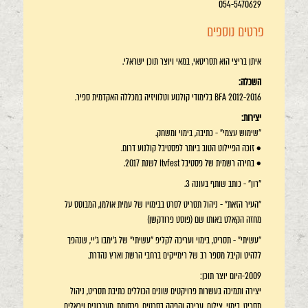
054-5470629
פרטים נוספים
איתן בריצי הוא תסריטאי, במאי ויוצר תוכן ישראלי.
השכלה:
BFA 2012-2016 בלימודי קולנוע וטלוויזיה במכללה האקדמית ספיר.
יצירות:
"שימוש עצמי" - כתיבה, בימוי ומשחק.
• זוכה הפיילוט הטוב ביותר לפסטיבל קולנוע דרום.
• בחירה רשמית של פסטיבל Itvfest לשנת 2017.
"רון" - כותב שותף בעונה 3.
"העיר הזאת" - ניהול תסריט לסרט בבימויו של עמית אולמן, המבוסס על
מחזה הקאלט באותו שם (פוסט פרודקשן)
"עשיתי" - תסריט, בימוי ועריכה לקליפ "עשיתי" של ג'ימבו ג'יי, שנהפך
ללהיט וקיבל מספר רב של רימייקים ברחבי הרשת וארץ נהדרת.
2009-היום יוצר תוכן:
יצירה ותמיכה בעשרות פרויקטים שונים הכוללים כתיבת תסריט, ניהול
תסריט, בימוי, צילום, עריכה והפקה בסרטים, פרסומת, מערכונים ויראלים