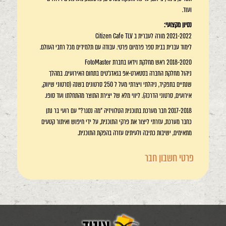
ועוד.
נסיון מקצועי:
2021-2022 מורה לעברית ב Citizen Cafe TLV
לימוד עברית בבית ספר פרמיום פרטי. עבודה עם תלמידים מכל רחבי העולם.
2018-2020 ראש מחלקת וידאו בחברת FotoMaster
ניהול מחלקת החברה בסטארט-אפ בגאדג'טים בתחום האירועים. במהלך
שנתיים בתפקיד, ניהלתי ויצרתי מעל ל 250 סרטונים בשנה (סרטוני שיווק,
אירועים, סרטוני הדרכה). ליווי מלא של יצירת התוצר מהתחלתו ועד סופו.
2017-2018 חבר מערכת בתוכנית הטלוויזיה "מה נסגר?" עם רועי בר נתן
כחבר מערכת, עזרתי ליצור את פרקי התוכנית, על ידי חיפוש ואיתור קטעים
מתאימים, ישיבות כתיבה ולעיתים עזרה בהפקת התוכנית.
פרטי חשבון חבר