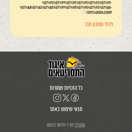
%D7%9C%D7%99%D7%9E%D7%95%D7%93%D7%99-
%D7%AA%D7%A1%D7%A8%D7%99%D7%98%D7%90%D7%95%D7%AA-
109241880413889/
פרטי חשבון חבר
כל הזכויות שמורות
תנאי שימוש באתר
BUILT WITH ♡ BY
STURA