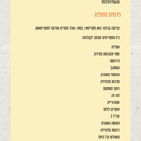
0525970618
פרטים נוספים
צביקה קרצנר הוא תסריטאי, במאי, עורך תסריט ומרצה לתסריטאות.
בין התסריטים שכתב לקולנוע:
עתליה
שתי אצבעות מצידון
הירושה
המאהב
החשוד האחרון
סדרות טלוויזיה
רחוב סומסום
זהו זה
שערורייה
עשרים פלוס
צה"ל 1
האשה האחרת
דרמות טלוויזיה
משולש וכל היתר