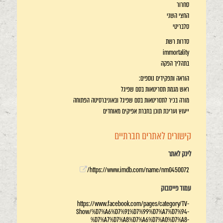
סחרור
החצי השני
סלבריטי
סדרות רשת
immortality
בתהליך הפקה
הוראה ותפקידים נוספים:
ראש מגמת תסריטאות בסם שפיגל
מורה בכיר לתסריטאות בסם שפיגל ובאוניברסיטה הפתוחה
ייעוץ ועריכת תוכן בחברת אפיקים מאוחדים
קישורים לאתרים חברתיים
לינק לאתר
https://www.imdb.com/name/nm0450072/
עמוד פייסבוק
https://www.facebook.com/pages/category/TV-
Show/%D7%A6%D7%91%D7%99%D7%A7%D7%94-
%D7%A7%D7%A8%D7%A6%D7%A0%D7%A8-