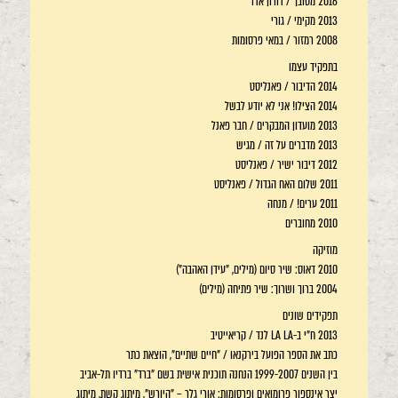
2016 מסובך / דורון אדר
2013 מקימי / גורי
2008 רמזור / במאי פרסומות
בתפקיד עצמו
2014 הדיבור / פאנליסט
2014 הצילו! אני לא יודע לבשל
2013 מועדון המבקרים / חבר פאנל
2013 מדברים על זה / מגיש
2012 דיבור ישיר / פאנליסט
2011 שלום האח הגדול / פאנליסט
2011 ערים! / מנחה
2010 מחוברים
מוזיקה
2010 דאוס: שיר סיום (מילים, "עידן האהבה")
2004 ברוך ושרוך: שיר פתיחה (מילים)
תפקידים שונים
2013 ח"י ב-LA LA לנד / קריאייטיב
כתב את הספר הפועל בירקנאו / "חיים שתיים", הוצאת כתר
בין השנים 1999-2007 הנחנה תוכנית אישית בשם "ברד" ברדיו תל-אביב
יצר אינספור פרומואים ופרסומות: אורי גלר – "היורש", מיתוג קשת, מיתוג