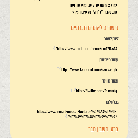
ערוץ 2, מיתוג ערוץ 10, ערוץ נגה ועוד
כתב בעבר ל"גלריה" של עיתון הארץ
קישורים לאתרים חברתיים
לינק לאתר
https://www.imdb.com/name/nm1207618/
עמוד פייסבוק
https://www.facebook.com/ran.sarig.5
עמוד טוויטר
https://twitter.com/Ransarig
גוגל פלוס
https://www.hamartzim.co.il/lecturer/%D7%A8%D7%9F-
%D7%A9%D7%A8%D7%99%D7%92/
פרטי חשבון חבר