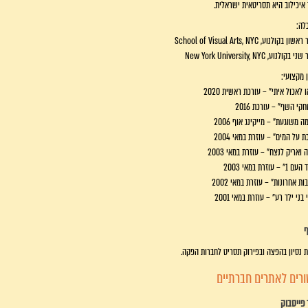
איכילוב היא תסריטאית ישראלית.
לה:
ן בקולנוע, School of Visual Arts, NYC
בקולנוע, New York University, NYC
ן מקצועי:
 לאכול איתי" – עורכת ראשית 2020
קי השף" – עורכת 2016
 משוגעת" – מייקינג אוף 2006
 על המים" – עוזרת במאי 2004
 ואריק לנצח" – עוזרת במאי 2003
 – עוזרת במאי 2003
ת אחרונות" – עוזרת במאי 2002
 בני ילד רע" – עוזרת במאי 2001
ף
 נסיון בהפצה ובפירוק תסריט לחברות הפקה.
ורים לאתרים חברתיים
פייסבוק