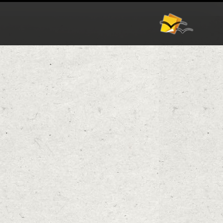
אודות
וורדפרס