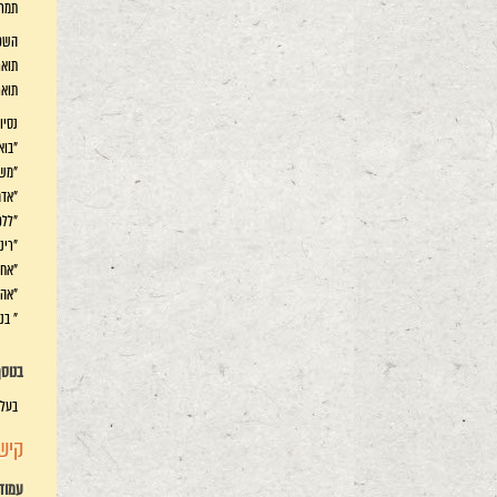
תמר 
השכ
תואר ראשו
תואר שני 
נסיו
"בואו
"משח
"אדמה
"ללכת
"רינה
"אחד העם 1"
"אהבו
" בני
בנוס
בעלת
קיש
עמוד 