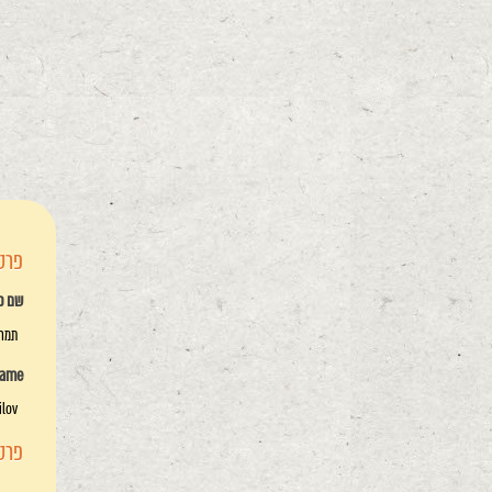
פרטי
שם פ
תמר 
name
ilov
פרטי