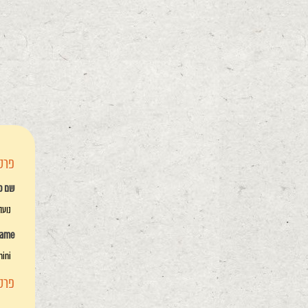
פרטי
שם פ
נועה
name
nini
פרטי