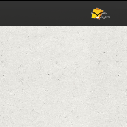
אודות
וורדפרס