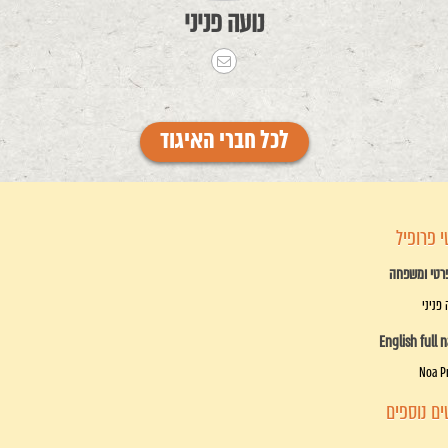
נועה פניני
לכל חברי האיגוד
 פרופיל
רטי ומשפחה
 פניני
English full 
Noa P
ם נוספים