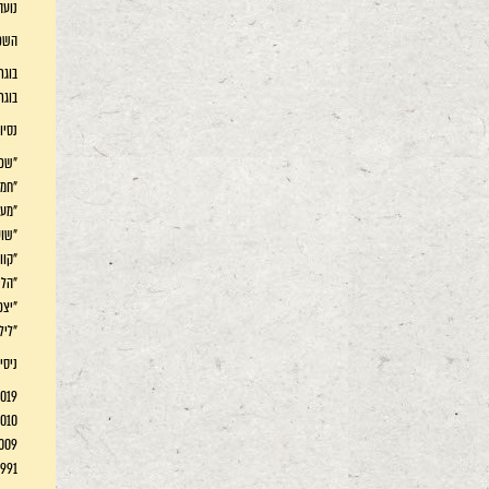
נועה
השכ
בוגר
בוגר
נסיו
"שכונה" – עונ
"חממה" – עונה
"מעצר 
"שועלים" –
"קוויקי" – סד
"הליל
"יצפאן
"לילה 
ניסי
2019 שב"ס - שו
2010 מעצר בית - 
2009 קוויקי -
1991 נפרדנו כ