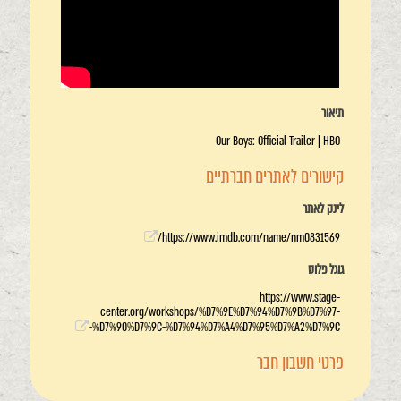
תיאור
Our Boys: Official Trailer | HBO
קישורים לאתרים חברתיים
לינק לאתר
https://www.imdb.com/name/nm0831569/
גוגל פלוס
https://www.stage-
center.org/workshops/%D7%9E%D7%94%D7%9B%D7%97-
%D7%90%D7%9C-%D7%94%D7%A4%D7%95%D7%A2%D7%9C-
פרטי חשבון חבר