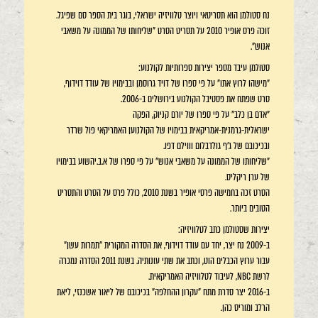
נח סטולמן הוא תסריטאי ויוצר טלוויזיה ישראלי, בוגר בית הספר סם שפיגל.
זוכה פרס אופיר 2010 על תסריט הסרט "שליחותו של הממונה על משאבי
אנוש".
סטולמן עיבד מספר יצירות ספרותיות לקולנוע:
"מישהו לרוץ אתו" על פי ספרו של דויד גרוסמן ובבימויו של עודד דוידוף,
סרט שפתח את פסטיבל הקולנוע בירושלים ב-2006.
"אדם בן כלב" על פי ספרו של יורם קניוק, הפקה
ישראלית-גרמנית-אמריקאית בבימויו של הקולנוען האמריקאי פול שרדר
ובכיכובם של ג'ף גולדבלום וווילם דפו.
"שליחותו של הממונה על משאבי אנוש" על פי ספרו של א.ב.יהשוע בבימויו
של ערן ריקליס.
הסרט זכה בחמישה פרסי אופיר בשנת 2010, כולל פרס על הסרט והתסריט
הטובים ביותר.
יצירות שסטולמן כתב לטלוויזיה:
ב-2009 נח יצר, יחד עם עודד דוידוף, את הסדרה המקורית "תמרות עשן"
עבור ערוץ הכבלים הוט, וכתב את שתי עונותיה. בשנת 2011 הסדרה נמכרה
לרשת NBC, לעיבוד לטלוויזיה האמריקאית.
ב-2016 יצר סדרת מתח "עקרון ההחלפה" בכיכובם של ליאור אשכנזי, ליאת
הרלב ומוריס כהן.