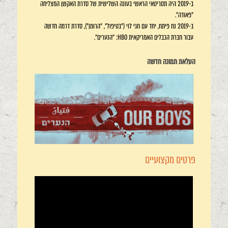
ב-2019 היה תסריטאי הראשי בעונה השלישית של סדרת האקשן המצליחה
"פאודה".
ב-2019 נח פיתח, יחד עם חגי לוי ("בטיפול", "הרומן"), סדרת דרמה חדשה
עבור חברת הכבלים האמריקאית HBO: "הנערים".
העלאת תמונה חדשה
פרטים מקצועיים