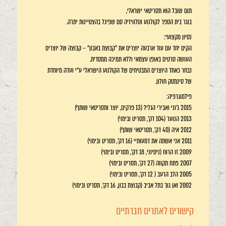
תום שובל הוא תסריטאי ישראלי,
בוגר בית הספר לקולנוע וטלוויזיה סם שפיגל בהצטיינות יתרה.
נסיון מקצועי:
הקים יחד עם עוד ארבעה יוצרים את "קבוצת באבון" – קבוצה של יוצרים
העושה סרטים באופן עצמאי וללא תמיכה ממסדית.
נבחר כאחד היוצרים המבטיחים של הקולנוע הישראלי ע"י ועדה מיוחדת
של סינמטק חולון.
פילמוגרפיה:
2015 ג'וני ואבירי הגליל (13 פרקים, יוצר ותסריטאי שותף)
2013 הנוער (104 דק', תסריט ובימוי)
2012 איה (40 דק', תסריטאי שותף)
2011 אני אשתה את דמעותיי (16 דק', תסריט ובימוי)
2009 זו הרוח (ניסיוני, 18 דק', תסריט ובימוי)
2007 פתח תקווה (27 דק', תסריט ובימוי)
2005 הלב הרעב ( 12 דק', תסריט ובימוי)
2002 ואן גוך בתל אביב (קבוצת בבון, 16 דק', תסריט ובימוי)
קישורים לאתרים חברתיים