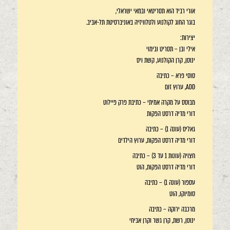
אורי רביד הוא תסריטאי ובמאי ישראלי,
בוגר החוג לקולנוע ולטלוויזיה באוניברסיטת תל-אביב.
יצירות:
אילי ובן – תסריט ובימוי
ינוסן, קרן הקולנוע, קשת ויס
סוסי פרא – כתיבה
ADD, ערוץ זום
מבוסס על מקרה אמיתי – כתיבת פרק פיילוט
דורי מדיה דרסט הפקות
גאליס (עונה 1) – כתיבה
דורי מדיה דרסט הפקות, ערוץ הילדים
חצויה (עונות 1 עד 3) – כתיבה
דורי מדיה דרסט הפקות, הוט
עספור (עונה 1) – כתיבה
סומיוקו, הוט
מרכבה ירוקה – כתיבה
ינוסן, רשת, קרן גשר וקרן אביחי