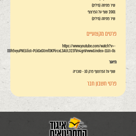
שיר פתיחה (מילים)
2001 שוף על הפרצוף
שיר פתיחה (מילים)
פרטים מקצועיים
https://www.youtube.com/watch?v=-
DDh5vyuPNE&list=PLkGxGUmfDKPlrcxL3AUL323fVn4gnVvww&index=11&t=0s
תיאור
שוף על הפרצוןף פרק 10 - סוכריה
פרטי חשבון חבר