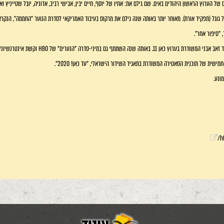
ונע.
h