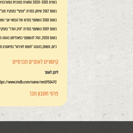
בשנים 2015–2020 התארח בתוכנית המערכונים של הערוץ הראשון היהודים באים. שם גילם את: אחיו של יוסף, חיים יבין, אבישי רביב, אדוניה, יובל שטייניץ ואריק שרון.
בשנת 2017 שיחק בסדרה "צפוף" בתפקיד מנכ"ל גוגל (תפקיד אורח). מאוחר יותר באותה שנה גילם את מרקוס בעיבוד האמריקאי לסדרת הנוער "החממה", הנקראת "Greenhouse Academy".
בשנת 2018 השתתף בסרטו של הבמאי אבי נשר, "סיפור אחר".
בשנת 2019 השתתף בסדרה "תיק נעדר" בתפקיד זאב אבני המשודרת בערוץ כאן 11. באותה שנה השתתף גם במיני-סדרה "הנערים" של HBO וקשת אינטרנשיונל.
בשנת 2020, החל להשתתף כפאנליסט בעונה החמישית של תוכנית הסאטירה המשודרת בתאגיד השידור הישראלי, "עד כאן! 2020".
כיום, משחק בהצגה "חשש לאירוע" בתיאטרון תמ
קישורים לאתרים חברתיים
לינק לאתר
ttps://www.imdb.com/name/nm1950492/
פרטי חשבון חבר