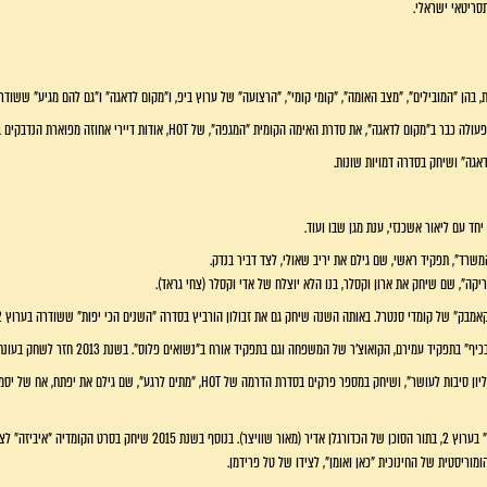
תסריטאי ישראלי.
 בהן "המובילים", "מצב האומה", "קומי קומי", "הרצועה" של ערוץ ביפ, ו"מקום לדאגה" ו"גם להם מגיע" ששודרו בע
ה", שם שיחק את ארון וקסלר, בנו הלא יוצלח של אדי וקסלר (צחי גראד).
בשנת 2014 שיחק בתפקיד אורח בסדרה "70 מיליון סיבות לעושר", ושיחק במספר פרקים בסדרת הדרמה ש
בשנת 2015 שיחק בקומדיית המצבים "שחקן זר" בערוץ 2, בתור הסוכן של הכדורגלן אדיר (מ
וריסטית של החינוכית "כאן ואומן", לצידו של טל פרידמן.