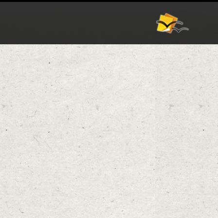
אודות
וורדפרס