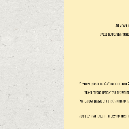
רוץ 10.
ל HOT, "מתים לרגע", שם גילם את יפתח, אח של יסמין שהתחזה לעורך דין. בהמשך השנה, החל
אור שוויצר). בנוסף בשנת 2015 שיחק בסרט הקומדיה "איביזה" לצד מאור שוויצר, דר זוזובסקי ואחרים. בשנה