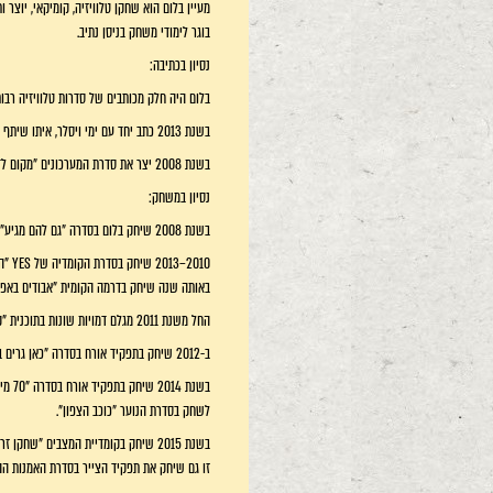
מעיין בלום הוא שחקן טלוויזיה, קומיקאי, יוצר ו
בוגר לימודי משחק בניסן נתיב.
נסיון בכתיבה:
בלום היה חלק מכותבים של סדרות טלוויזיה רבות,
בשנת 2013 כתב יחד עם ימי ויסלר, איתו שיתף פעולה כבר ב"מקום לדאגה", את סדרת האימה הקומית "המגפה", של HOT, אודות דיירי אחוזה מפוארת הנדבקים במגפה המתפשטת בבניין.
בשנת 2008 יצר את סדרת המערכונים "מקום לדאגה" ושיחק בסדרה דמויות שונות.
נסיון במשחק:
בשנת 2008 שיחק בלום בסדרה "גם להם מגיע" יחד עם ליאור אשכנזי, ענת מגן שבו ועוד.
2010–2013 שיחק בסדרת הקומדיה של YES "המשרד", תפקיד ראשי, שם גילם את יריב שאולי, לצד דביר בנדק.
באותה שנה שיחק בדרמה הקומית "אבודים באפריק
החל משנת 2011 מגלם דמויות שונות בתוכנית "קאמבק" של קומדי סנטרל. באותה השנה שיחק גם את זבולון הורביץ בסדרה "השנים הכי יפות" ששודרה בערוץ 2 ובסדרת הרשת "אלוהים והשטן: שותפים".
ב-2012 שיחק בתפקיד אורח בסדרה "כאן גרים בכיף" בתפקיד עמירם, הקואוצ'ר של המשפחה וגם בתפקיד אורח ב"נשואים פלוס". בשנת 2013 חזר לשחק בעונתה השנייה של "אבודים באסיה" ב-YES.
לשחק בסדרת הנוער "כוכב הצפון".
זו גם שיחק את תפקיד הצייר בסדרת האמנות ההומ