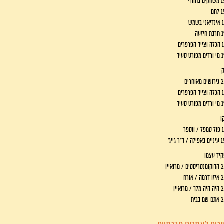
חורף
חם
שמש
זעה
פרים
 סעיד
וחרים
פרים
 סעיד
ן
ספר
ר גייג'
יד עצמו
מרואיין
 אורח
רואיין
בבית