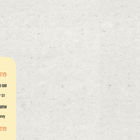
פרטי
שם פ
רם ל
name
evy
פרטי