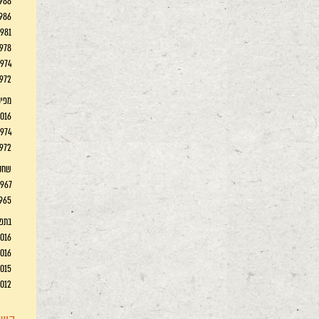
1988 משחקים ב
1986 ל
1981 אינדיאני ב
1978 חרבת חי
1974 הכלה וצייד הפר
1972 מי ורדים מפורט
מפיק
2016 גירושים מא
1974 הכלה וצייד הפר
1972 מי ורדים מפורט
שחק
1967 פול טמפל / וו
1965 עיניים באפילה / ד"
בתפק
2016 הדוקומנטריסטים / 
2016 איזו דרמה /
2015 היה היה מלך / מ
2012 אתם שם 