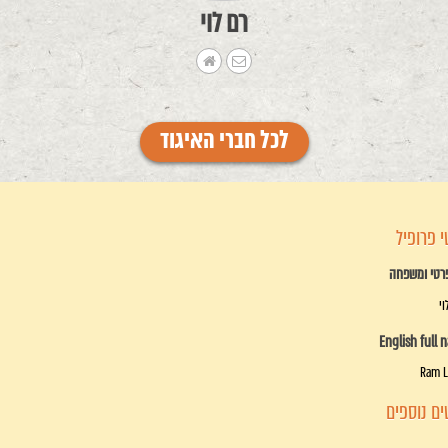
רם לוי
לכל חברי האיגוד
 פרופיל
רטי ומשפחה
וי
English full 
Ram L
ם נוספים