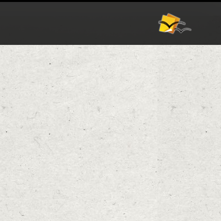
אודות
וורדפרס