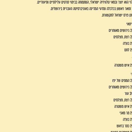
וי הוא יוצר ובמאי טלוויזיה ישראלי, המתמחה בבימוי סרטים עלילתיים ותיעודיים.
 תואר ראשון בכלכלה ומדעי המדינה באוניברסיטה העברית בירושלים.
ן פרס ישראל לתקשורת.
טאי
וחרים
למים
'ה
חם
טרה
 יפו
וחרים
ור
למים
טרה
אני
'ה
ראש